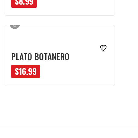
$
8.99
PLATO BOTANERO
$
16.99